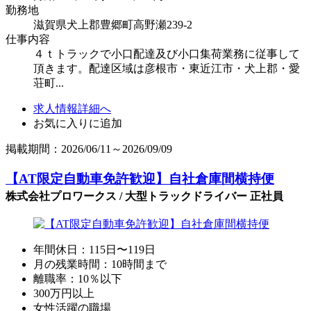
勤務地
滋賀県犬上郡豊郷町高野瀬239-2
仕事内容
４ｔトラックで小口配達及び小口集荷業務に従事して
頂きます。配達区域は彦根市・東近江市・犬上郡・愛
荘町...
求人情報詳細へ
お気に入りに追加
掲載期間：2026/06/11～2026/09/09
【AT限定自動車免許歓迎】自社倉庫間横持便
株式会社プロワークス / 大型トラックドライバー 正社員
年間休日：115日〜119日
月の残業時間：10時間まで
離職率：10％以下
300万円以上
女性活躍の職場