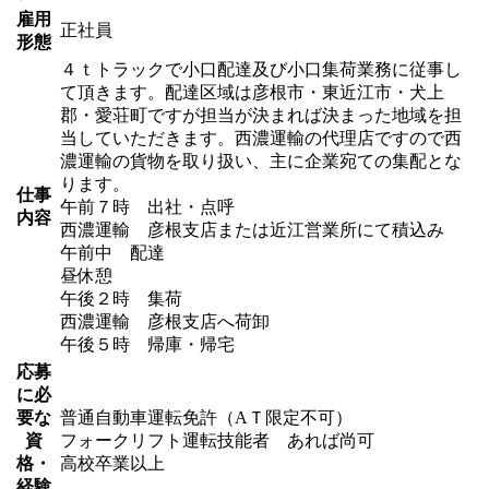
雇用
正社員
形態
４ｔトラックで小口配達及び小口集荷業務に従事し
て頂きます。配達区域は彦根市・東近江市・犬上
郡・愛荘町ですが担当が決まれば決まった地域を担
当していただきます。西濃運輸の代理店ですので西
濃運輸の貨物を取り扱い、主に企業宛ての集配とな
ります。
仕事
午前７時 出社・点呼
内容
西濃運輸 彦根支店または近江営業所にて積込み
午前中 配達
昼休憩
午後２時 集荷
西濃運輸 彦根支店へ荷卸
午後５時 帰庫・帰宅
応募
に必
要な
普通自動車運転免許（AＴ限定不可）
資
フォークリフト運転技能者 あれば尚可
格・
高校卒業以上
経験