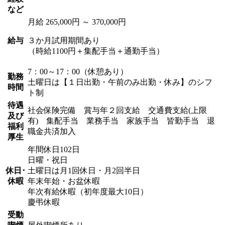
など
月給 265,000円 ～ 370,000円
給与
３か月試用期間あり
（時給1100円＋集配手当＋通勤手当）
7：00～17：00（休憩あり）
勤務
土曜日は【１日出勤・午前のみ出勤・休み】のシフ
時間
ト制
待遇
社会保険完備 賞与年２回支給 交通費支給(上限
及び
有) 集配手当 業務手当 家族手当 皆勤手当 退
福利
職金共済加入
厚生
年間休日102日
日曜・祝日
休日･
土曜日は月1回休日・月2回半日
休暇
年末年始・お盆休暇
年次有給休暇（初年度最大10日）
慶弔休暇
受動