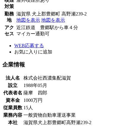
喫煙
屋外喫煙所あり
対策
勤務
滋賀県 犬上郡豊郷町 高野瀬239-2
地
地図を表示
地図を表示
アク
近江鉄道 豊郷駅から車４分
セス
マイカー通勤可
WEB応募する
お気に入り
に追加
企業情報
法人名
株式会社西濃集配滋賀
設立
1988年05月
代表者名
薩摩 四郎
資本金
1000万円
従業員数
15人
業務内容
一般貨物自動車運送事業
本社
滋賀県犬上郡豊郷町高野瀬239-2