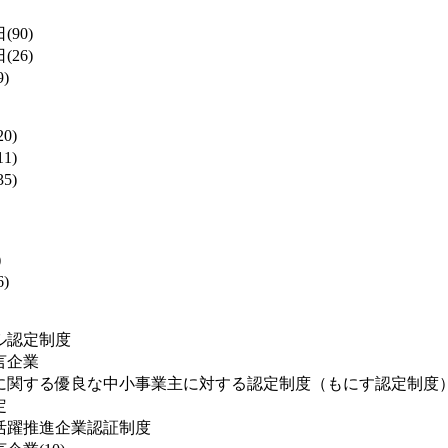
(90)
(26)
)
0)
1)
5)
)
)
ル認定制度
言企業
に関する優良な中小事業主に対する認定制度（もにす認定制度
定
活躍推進企業認証制度