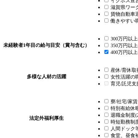
イクボス宣言企
滋賀県ワーク
貨物自動車運
働きやすい職
300万円以上(
未経験者1年目の給与目安（賞与含む）
350万円以上(
400万円以上(
産休/育休取得
多様な人材の活躍
女性活躍の職場
育児/託児支
寮/社宅/家賃
特別有給休暇制
退職金制度(2
法定外福利厚生
時短勤務制度(
人間ドック等
食堂、昼食補