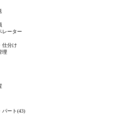
送
員
ペレーター
・仕分け
管理
置
パート(43)