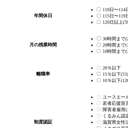
110日〜114日
年間休日
115日〜119日
120日以上(59
30時間まで(2
月の残業時間
20時間まで(1
10時間まで(3
20％以下
離職率
15％以下(53
10％以下(126
ユースエー
若者応援宣
障害者雇用
くるみん認
制度認証
滋賀県女性