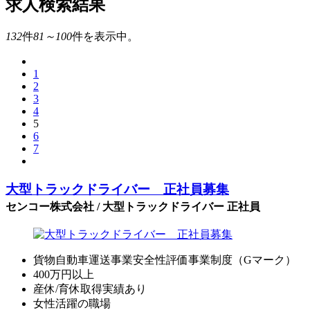
求人検索結果
132
件
81～100
件を表示中。
1
2
3
4
5
6
7
大型トラックドライバー 正社員募集
センコー株式会社 / 大型トラックドライバー 正社員
貨物自動車運送事業安全性評価事業制度（Gマーク）
400万円以上
産休/育休取得実績あり
女性活躍の職場