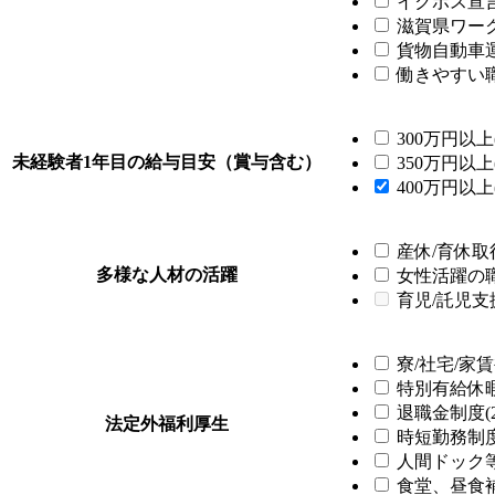
イクボス宣言企
滋賀県ワーク
貨物自動車運
働きやすい職
300万円以上(
未経験者1年目の給与目安（賞与含む）
350万円以上(
400万円以上(
産休/育休取得
多様な人材の活躍
女性活躍の職場
育児/託児支
寮/社宅/家賃
特別有給休暇制
退職金制度(2
法定外福利厚生
時短勤務制度(
人間ドック等
食堂、昼食補