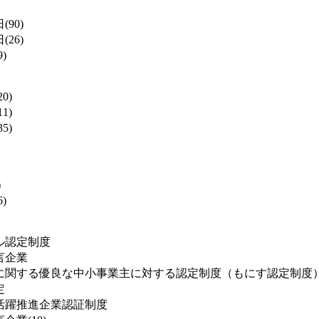
(90)
(26)
)
0)
1)
5)
)
)
ル認定制度
言企業
に関する優良な中小事業主に対する認定制度（もにす認定制度
定
活躍推進企業認証制度