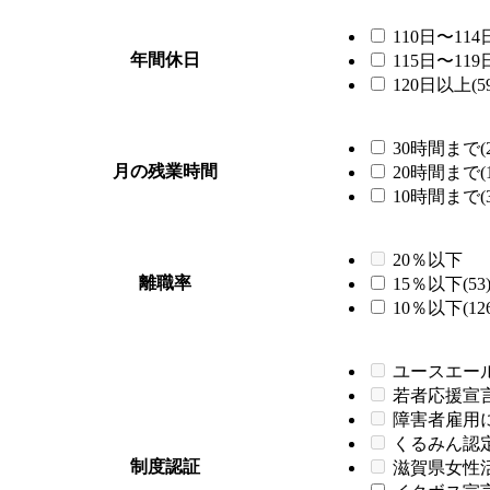
110日〜114日
年間休日
115日〜119日
120日以上(59
30時間まで(2
月の残業時間
20時間まで(1
10時間まで(3
20％以下
離職率
15％以下(53
10％以下(126
ユースエー
若者応援宣
障害者雇用
くるみん認
制度認証
滋賀県女性