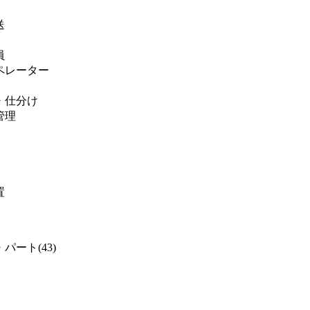
送
員
ペレーター
・仕分け
管理
置
パート(43)