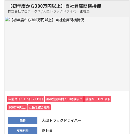
【初年度から300万円以上】自社倉庫間横持便
株式会社プロワークス / 大型トラックドライバー 正社員
年間休日：115日〜119日
月の残業時間：10時間まで
離職率：10％以下
300万円以上
女性活躍の職場
大型トラックドライバー
職種
正社員
雇用形態