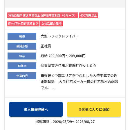
貨物自動車運送事業安全性評価事業制度（Gマーク）
400万円以上
産休/育休取得実績あり
女性活躍の職場
大型トラックドライバー
職種
正社員
雇用形態
月給 200,900円～209,000円
給与
滋賀県東近江市北花沢町百々１００
勤務地
●近畿と中部エリアを中心とした大型平車での近
仕事内容
距離輸送 大手住宅メーカー様の住宅部材の配送
です。 ...
求人情報詳細へ
お気に入りに追加
掲載期間：2026/05/29～2026/08/27