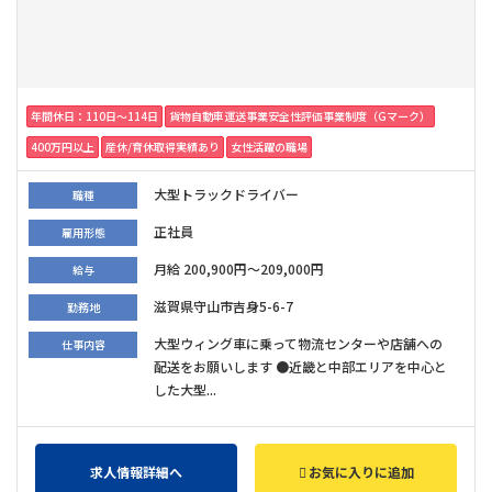
年間休日：110日〜114日
貨物自動車運送事業安全性評価事業制度（Gマーク）
400万円以上
産休/育休取得実績あり
女性活躍の職場
大型トラックドライバー
職種
正社員
雇用形態
月給 200,900円～209,000円
給与
滋賀県守山市吉身5-6-7
勤務地
大型ウィング車に乗って物流センターや店舗への
仕事内容
配送をお願いします ●近畿と中部エリアを中心と
した大型...
求人情報詳細へ
お気に入りに追加