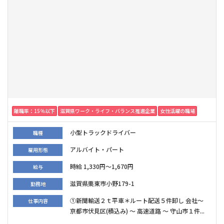
離職率：15％以下
滋賀県ワーク・ライフ・バランス推進企業
女性活躍の職場
小型トラックドライバー
職種
アルバイト・パート
雇用形態
時給 1,330円～1,670円
給与
滋賀県栗東市小野179-1
勤務地
①新聞輸送２ｔ平車＊ルート配送５件卸し 会社～
仕事内容
京都市伏見区(積込み) ～ 高速道路 ～ 守山市１件...