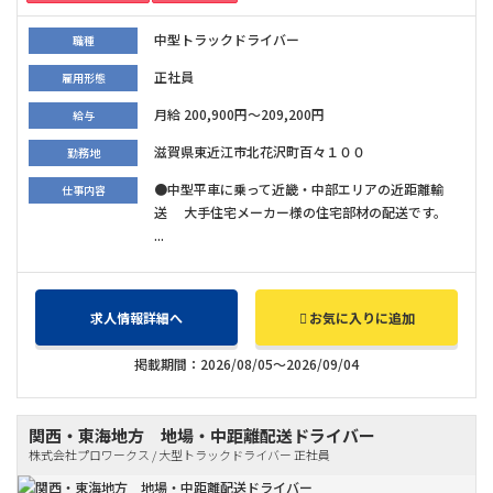
中型トラックドライバー
職種
正社員
雇用形態
月給 200,900円～209,200円
給与
滋賀県東近江市北花沢町百々１００
勤務地
●中型平車に乗って近畿・中部エリアの近距離輸
仕事内容
送 大手住宅メーカー様の住宅部材の配送です。
...
求人情報詳細へ
お気に入りに追加
掲載期間：2026/08/05～2026/09/04
関西・東海地方 地場・中距離配送ドライバー
株式会社プロワークス / 大型トラックドライバー 正社員