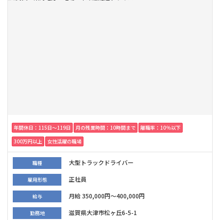
年間休日：115日〜119日
月の残業時間：10時間まで
離職率：10％以下
300万円以上
女性活躍の職場
大型トラックドライバー
職種
正社員
雇用形態
月給 350,000円～400,000円
給与
滋賀県大津市松ヶ丘6-5-1
勤務地