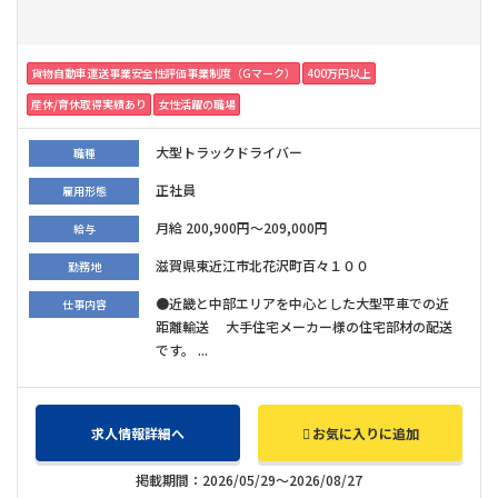
貨物自動車運送事業安全性評価事業制度（Gマーク）
400万円以上
産休/育休取得実績あり
女性活躍の職場
大型トラックドライバー
職種
正社員
雇用形態
月給 200,900円～209,000円
給与
滋賀県東近江市北花沢町百々１００
勤務地
●近畿と中部エリアを中心とした大型平車での近
仕事内容
距離輸送 大手住宅メーカー様の住宅部材の配送
です。 ...
求人情報詳細へ
お気に入りに追加
掲載期間：2026/05/29～2026/08/27