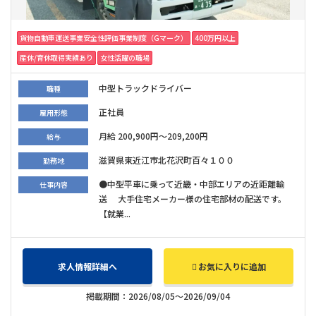
貨物自動車運送事業安全性評価事業制度（Gマーク）
400万円以上
産休/育休取得実績あり
女性活躍の職場
中型トラックドライバー
職種
正社員
雇用形態
月給 200,900円～209,200円
給与
滋賀県東近江市北花沢町百々１００
勤務地
●中型平車に乗って近畿・中部エリアの近距離輸
仕事内容
送 大手住宅メーカー様の住宅部材の配送です。
【就業...
求人情報詳細へ
お気に入りに追加
掲載期間：2026/08/05～2026/09/04