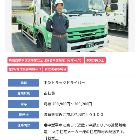
貨物自動車運送事業安全性評価事業制度（Gマーク）
400万円以上
産休/育休取得実績あり
女性活躍の職場
中型トラックドライバー
職種
正社員
雇用形態
月給 200,900円～209,200円
給与
滋賀県東近江市北花沢町百々１００
勤務地
●中型平車に乗って近畿・中部エリアの近距離輸
仕事内容
送 大手住宅メーカー様の住宅部材の配送です。
【就業...