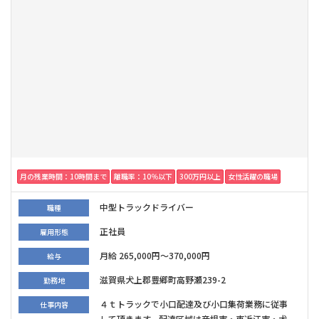
月の残業時間：10時間まで
離職率：10％以下
300万円以上
女性活躍の職場
中型トラックドライバー
職種
正社員
雇用形態
月給 265,000円～370,000円
給与
滋賀県犬上郡豊郷町高野瀬239-2
勤務地
４ｔトラックで小口配達及び小口集荷業務に従事
仕事内容
して頂きます。配達区域は彦根市・東近江市・犬