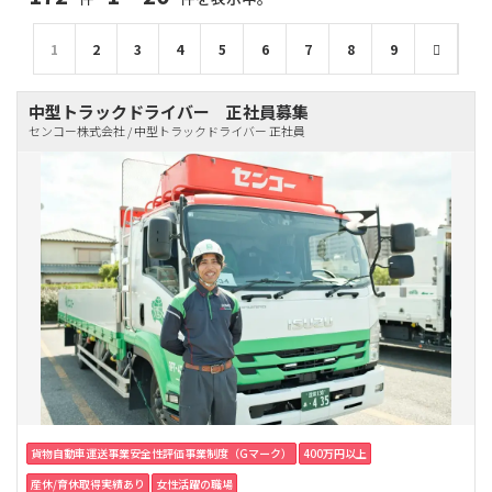
1
2
3
4
5
6
7
8
9
中型トラックドライバー 正社員募集
センコー株式会社 / 中型トラックドライバー 正社員
貨物自動車運送事業安全性評価事業制度（Gマーク）
400万円以上
産休/育休取得実績あり
女性活躍の職場