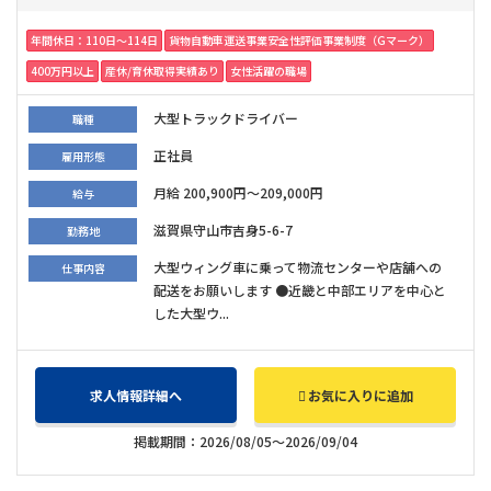
年間休日：110日〜114日
貨物自動車運送事業安全性評価事業制度（Gマーク）
400万円以上
産休/育休取得実績あり
女性活躍の職場
大型トラックドライバー
職種
正社員
雇用形態
月給 200,900円～209,000円
給与
滋賀県守山市吉身5-6-7
勤務地
大型ウィング車に乗って物流センターや店舗への
仕事内容
配送をお願いします ●近畿と中部エリアを中心と
した大型ウ...
求人情報詳細へ
お気に入りに追加
掲載期間：2026/08/05～2026/09/04