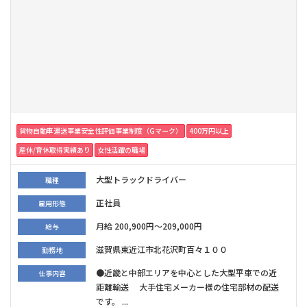
貨物自動車運送事業安全性評価事業制度（Gマーク）
400万円以上
産休/育休取得実績あり
女性活躍の職場
大型トラックドライバー
職種
正社員
雇用形態
月給 200,900円～209,000円
給与
滋賀県東近江市北花沢町百々１００
勤務地
●近畿と中部エリアを中心とした大型平車での近
仕事内容
距離輸送 大手住宅メーカー様の住宅部材の配送
です。 ...