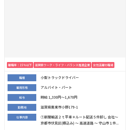
離職率：15％以下
滋賀県ワーク・ライフ・バランス推進企業
女性活躍の職場
小型トラックドライバー
職種
アルバイト・パート
雇用形態
時給 1,330円～1,670円
給与
滋賀県栗東市小野179-1
勤務地
①新聞輸送２ｔ平車＊ルート配送５件卸し 会社～
仕事内容
京都市伏見区(積込み) ～ 高速道路 ～ 守山市１件...