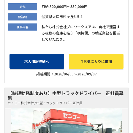
月給 300,000円～350,000円
給与
滋賀県大津市松ヶ丘6-5-1
勤務地
私たち株式会社プロワークスでは、自社で運営す
仕事内容
る複数の倉庫を結ぶ「横持便」の輸送業務を担当
していただき...
求人情報詳細へ
お気に入りに追加
掲載期間：2026/06/09～2026/09/07
【時短勤務制度あり】中型トラックドライバー 正社員募
集
センコー株式会社 / 中型トラックドライバー 正社員