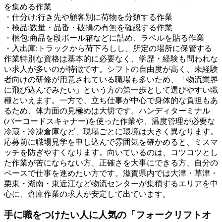
を集める作業
・仕分け:行き先や顧客別に荷物を分類する作業
・検品:数量・品番・破損の有無を確認する作業
・梱包:商品を段ボール箱などに詰め、ラベルを貼る作業
・入出庫:トラックから荷下ろしし、所定の場所に保管する
作業特別な資格は基本的に必要なく、学歴・経験も問われな
い求人が多いのが特徴です。シフトの自由度が高く、未経験
者向けの研修が用意されている職場も多いため、「物流業界
に飛び込んでみたい」という方の第一歩として選びやすい職
種といえます。一方で、立ち仕事が中心で身体的な負担もあ
るため、体力面の見極めは大切です。ハンディターミナル
(バーコードスキャナー)を使った作業や、温度管理が必要な
冷蔵・冷凍倉庫など、現場ごとに環境は大きく異なります。
応募前に職場見学を申し込んで雰囲気を確かめると、ミスマ
ッチを防ぎやすくなります。向いているのは、コツコツとし
た作業が苦にならない方、正確さを大事にできる方、自分の
ペースで仕事を進めたい方です。滋賀県内では大津・草津・
栗東・湖南・東近江など物流センターが集積するエリアを中
心に、倉庫作業の求人が安定して出ています。
手に職をつけたい人に人気の「フォークリフトオ