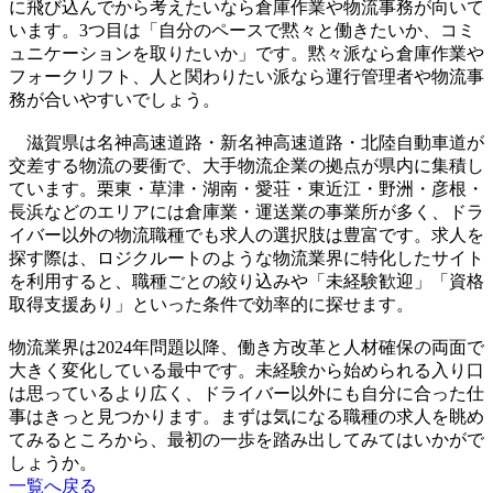
に飛び込んでから考えたいなら倉庫作業や物流事務が向いて
います。3つ目は「自分のペースで黙々と働きたいか、コミ
ュニケーションを取りたいか」です。黙々派なら倉庫作業や
フォークリフト、人と関わりたい派なら運行管理者や物流事
務が合いやすいでしょう。
滋賀県は名神高速道路・新名神高速道路・北陸自動車道が
交差する物流の要衝で、大手物流企業の拠点が県内に集積し
ています。栗東・草津・湖南・愛荘・東近江・野洲・彦根・
長浜などのエリアには倉庫業・運送業の事業所が多く、ドラ
イバー以外の物流職種でも求人の選択肢は豊富です。求人を
探す際は、ロジクルートのような物流業界に特化したサイト
を利用すると、職種ごとの絞り込みや「未経験歓迎」「資格
取得支援あり」といった条件で効率的に探せます。
物流業界は2024年問題以降、働き方改革と人材確保の両面で
大きく変化している最中です。未経験から始められる入り口
は思っているより広く、ドライバー以外にも自分に合った仕
事はきっと見つかります。まずは気になる職種の求人を眺め
てみるところから、最初の一歩を踏み出してみてはいかがで
しょうか。
一覧へ戻る