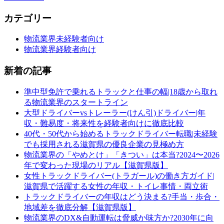
カテゴリー
物流業界未経験者向け
物流業界経験者向け
新着の記事
準中型免許で乗れるトラックと仕事の幅|18歳から取れ
る物流業界のスタートライン
大型ドライバーvsトレーラー(けん引)ドライバー|年
収・難易度・将来性を経験者向けに徹底比較
40代・50代から始めるトラックドライバー転職|未経験
でも採用される滋賀県の優良企業の見極め方
物流業界の「やめとけ」「きつい」は本当?2024〜2026
年で変わった現場のリアル【滋賀県版】
女性トラックドライバー(トラガール)の働き方ガイド|
滋賀県で活躍する女性の年収・トイレ事情・両立術
トラックドライバーの年収はどう決まる?手当・歩合・
地域差を徹底分解【滋賀県版】
物流業界のDX&自動運転は脅威か味方か?2030年に向