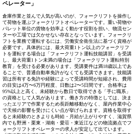
ペレーター」
倉庫作業と並んで人気が高いのが、フォークリフトを操作し
て荷物を運ぶフォークリフトオペレーターです。重い荷物や
パレット単位の貨物を効率よく動かす役割を担い、物流セン
ターや工場では欠かせない存在となっています。フォークリ
フトを業務で運転するには、労働安全衛生法に基づく資格が
必要です。具体的には、最大荷重1トン以上のフォークリフ
トを運転する場合は「フォークリフト運転技能講習」を受講
し、最大荷重1トン未満の場合は「フォークリフト運転特別
教育」を受ける必要があります。受講要件は満18歳以上であ
ることで、普通自動車免許がなくても受講できます。技能講
習は所有する免許や経験によって受講時間が短縮され、費用
の目安は4万〜6万円程度、日数は2〜5日間です。合格率は
95%以上と高く、未経験から数日で取得できる「手に職系」
の資格として人気があります。働き方の特徴としては、決ま
ったエリアで作業するため長距離移動がなく、屋内作業中心
で天候の影響を受けにくい点が挙げられます。資格を取得す
ると未経験のときよりも時給・月給が上がりやすく、滋賀県
内でも野洲・栗東・湖南・愛荘・東近江などの物流拠点でフ
ォークリフトオペレーターの求人が安定して出ています。