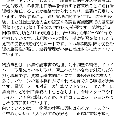
全体をマネジメントします。一般貨物自動車運送事業者は、
一定台数以上の事業用自動車を保有する営業所ごとに運行管
理者を選任することが義務付けられており、需要は安定して
います。受験するには、運行管理に関する1年以上の実務経
験、または国土交通大臣が認定する講習実施機関での基礎講
習修了(または修了予定)のいずれかが必要です。試験は年2
回(例年3月頃と8月頃)実施され、合格率は近年20〜30%台で
推移しています。未経験からの場合、基礎講習を修了したう
えでの受験が現実的なルートです。2024年問題以降は労務管
理の重要性が増し、運行管理者の存在感はさらに大きくなっ
ています。
物流事務は、伝票や請求書の処理、配車調整の補佐、ドライ
バー・取引先とのやり取り、荷主への問い合わせ対応などを
担う職種です。資格は基本的に不要で、未経験OKの求人も
多く、パソコンの基本操作ができれば応募できる職場が大半
です。電話・メール対応、表計算ソフトでのデータ入力、伝
票発行などが日常業務の中心となります。倉庫スタッフやド
ライバーとも密に関わるため、社内コミュニケーションを楽
しめる方に向いています。
向いているのは、「物流の仕事に興味はあるが、デスクワー
ク中心がいい」「人と話すのが好き」「正確に書類を扱え