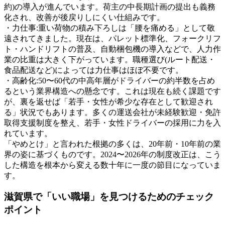
約)の導入が進んでいます。荷主の中長期計画の提出も義務
化され、改善が後戻りしにくい仕組みです。
・力仕事:重い荷物の積み下ろしは「腰を痛める」として敬
遠されてきました。現在は、パレット標準化、フォークリフ
ト・ハンドリフトの普及、自動梱包機の導入などで、人力作
業の比重は大きく下がっています。職種選び(ルート配送・
食品配送など)によっては力仕事はほぼ不要です。
・高齢化:50〜60代の中高年層がドライバーの約半数を占め
るという業界構造への懸念です。これは現在も続く課題です
が、裏を返せば「若手・女性が希少な存在として歓迎され
る」状況でもあります。多くの運送会社が未経験歓迎・免許
取得支援制度を整え、若手・女性ドライバーの採用に力を入
れています。
「やめとけ」と言われた根拠の多くは、20年前・10年前の業
界の姿に基づくものです。2024〜2026年の制度改正は、こう
した構造を根本から変える数十年に一度の節目になっていま
す。
滋賀県で「いい職場」を見つけるためのチェック
ポイント