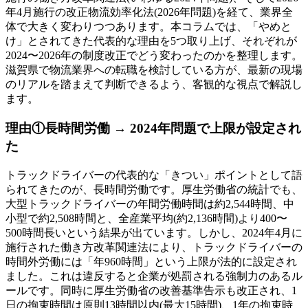
年4月施行の改正物流効率化法(2026年問題)を経て、業界全
体で大きく変わりつつあります。本コラムでは、「やめと
け」とされてきた代表的な理由を5つ取り上げ、それぞれが
2024〜2026年の制度改正でどう変わったのかを整理します。
滋賀県で物流業界への転職を検討している方が、最新の現場
のリアルを踏まえて判断できるよう、客観的な視点で解説し
ます。
理由①長時間労働 → 2024年問題で上限が設定され
た
トラックドライバーの代表的な「きつい」ポイントとして語
られてきたのが、長時間労働です。厚生労働省の統計でも、
大型トラックドライバーの年間労働時間は約2,544時間、中
小型で約2,508時間と、全産業平均(約2,136時間)より400〜
500時間長いという結果が出ています。しかし、2024年4月に
施行された働き方改革関連法により、トラックドライバーの
時間外労働には「年960時間」という上限が法的に設定され
ました。これは違反すると企業が処罰される強制力のあるル
ールです。同時に厚生労働省の改善基準告示も改正され、1
日の拘束時間は原則13時間以内(最大15時間)、1年の拘束時