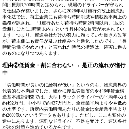
間は原則3,300時間と定められ、現場のドライバーが守られ
る仕組みが整いました。さらに2026年4月施行の改正物流効
率化法では、荷主企業にも荷待ち時間削減や積載効率向上の
義務が課され、「1運行あたり荷待ち時間2時間以内、1回の
受渡しごとに1時間以内」という具体的な目安が示されてい
ます。つまり、運送会社だけの努力に頼っていた働き方改革
が、荷主側にも責任が及ぶ仕組みへと進化したのです。「長
時間労働でやめとけ」と言われた時代の構造は、確実に過去
のものになりつつあります。
理由②低賃金・割に合わない → 是正の流れが進行
中
「労働時間が長いのに給料が低い」というのも、物流業界の
代表的な不満点でした。確かに厚生労働省の令和6年賃金構
造基本統計調査では、大型トラックドライバーの平均年収は
約492万円、中小型で約437万円と、全産業平均よりやや低め
の水準です。所定内労働時間あたりの賃金は全産業平均より
約26%低いというデータもあります。ただし、ここも変化の
途中にあります。深刻なドライバー不足を受けて、運送各社
が次の対策を進めているからです。