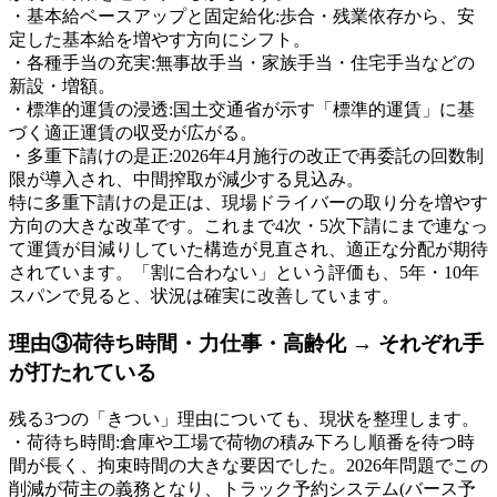
・基本給ベースアップと固定給化:歩合・残業依存から、安
定した基本給を増やす方向にシフト。
・各種手当の充実:無事故手当・家族手当・住宅手当などの
新設・増額。
・標準的運賃の浸透:国土交通省が示す「標準的運賃」に基
づく適正運賃の収受が広がる。
・多重下請けの是正:2026年4月施行の改正で再委託の回数制
限が導入され、中間搾取が減少する見込み。
特に多重下請けの是正は、現場ドライバーの取り分を増やす
方向の大きな改革です。これまで4次・5次下請にまで連なっ
て運賃が目減りしていた構造が見直され、適正な分配が期待
されています。「割に合わない」という評価も、5年・10年
スパンで見ると、状況は確実に改善しています。
理由③荷待ち時間・力仕事・高齢化 → それぞれ手
が打たれている
残る3つの「きつい」理由についても、現状を整理します。
・荷待ち時間:倉庫や工場で荷物の積み下ろし順番を待つ時
間が長く、拘束時間の大きな要因でした。2026年問題でこの
削減が荷主の義務となり、トラック予約システム(バース予