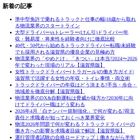
新着の記事
準中型免許で乗れるトラックと仕事の幅|18歳から取れ
る物流業界のスタートライン
大型ドライバーvsトレーラー(けん引)ドライバー|年
収・難易度・将来性を経験者向けに徹底比較
40代・50代から始めるトラックドライバー転職|未経験
でも採用される滋賀県の優良企業の見極め方
物流業界の「やめとけ」「きつい」は本当?2024〜2026
年で変わった現場のリアル【滋賀県版】
女性トラックドライバー(トラガール)の働き方ガイド|
滋賀県で活躍する女性の年収・トイレ事情・両立術
トラックドライバーの年収はどう決まる?手当・歩合・
地域差を徹底分解【滋賀県版】
物流業界のDX&自動運転は脅威か味方か?2030年に向
けてドライバー職はどう変わる
2026年4月「白ナンバー規制強化」で何が変わる?荷主
責任と求職者が知っておくべき業界変化
物流2026年問題で何が変わる？トラックドライバーの
働き方への影響を求職者目線で解説【滋賀県版】
運行管理者試験の合格ロードマップ｜働きながら半年