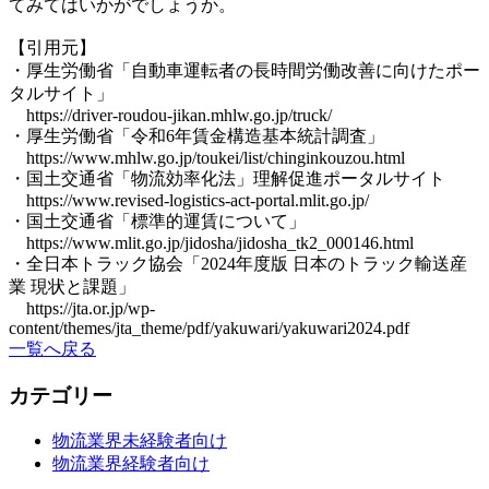
てみてはいかがでしょうか。
【引用元】
・厚生労働省「自動車運転者の長時間労働改善に向けたポー
タルサイト」
https://driver-roudou-jikan.mhlw.go.jp/truck/
・厚生労働省「令和6年賃金構造基本統計調査」
https://www.mhlw.go.jp/toukei/list/chinginkouzou.html
・国土交通省「物流効率化法」理解促進ポータルサイト
https://www.revised-logistics-act-portal.mlit.go.jp/
・国土交通省「標準的運賃について」
https://www.mlit.go.jp/jidosha/jidosha_tk2_000146.html
・全日本トラック協会「2024年度版 日本のトラック輸送産
業 現状と課題」
https://jta.or.jp/wp-
content/themes/jta_theme/pdf/yakuwari/yakuwari2024.pdf
一覧へ戻る
カテゴリー
物流業界未経験者向け
物流業界経験者向け