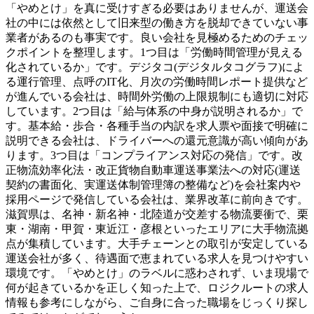
「やめとけ」を真に受けすぎる必要はありませんが、運送会
社の中には依然として旧来型の働き方を脱却できていない事
業者があるのも事実です。良い会社を見極めるためのチェッ
クポイントを整理します。1つ目は「労働時間管理が見える
化されているか」です。デジタコ(デジタルタコグラフ)によ
る運行管理、点呼のIT化、月次の労働時間レポート提供など
が進んでいる会社は、時間外労働の上限規制にも適切に対応
しています。2つ目は「給与体系の中身が説明されるか」で
す。基本給・歩合・各種手当の内訳を求人票や面接で明確に
説明できる会社は、ドライバーへの還元意識が高い傾向があ
ります。3つ目は「コンプライアンス対応の発信」です。改
正物流効率化法・改正貨物自動車運送事業法への対応(運送
契約の書面化、実運送体制管理簿の整備など)を会社案内や
採用ページで発信している会社は、業界改革に前向きです。
滋賀県は、名神・新名神・北陸道が交差する物流要衝で、栗
東・湖南・甲賀・東近江・彦根といったエリアに大手物流拠
点が集積しています。大手チェーンとの取引が安定している
運送会社が多く、待遇面で恵まれている求人を見つけやすい
環境です。「やめとけ」のラベルに惑わされず、いま現場で
何が起きているかを正しく知った上で、ロジクルートの求人
情報も参考にしながら、ご自身に合った職場をじっくり探し