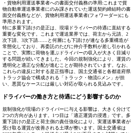
・貨物利用運送事業者への書面交付義務の準用:これまで貨
物自動車運送事業者にのみ課されていた運送契約締結時の書
面交付義務などが、貨物利用運送事業者(フォワーダー)にも
準用されます。
特に多重下請けの是正は、現場ドライバーの待遇に直結する
重要な変化です。これまで運送業界では、荷主から元請、2
次下請、3次下請……と何層にも下請けが連なる多重構造が
常態化しており、再委託のたびに仲介手数料が差し引かれる
ことで、実際に荷物を運ぶドライバーの収入が大きく目減り
する問題が続いてきました。今回の規制強化により、運賃の
透明化と適正な分配が進むことが期待されています。なお、
これらの違反に対する是正指導は、国土交通省と各都道府県
トラック協会で構成される「トラック・物流Gメン」が担
い、悪質なケースには厳しい対応が取られる見込みです。
ドライバーの働き方と待遇にどう影響するのか
規制強化が現場のドライバーに与える影響は、大きく分けて
2つの方向があります。1つ目は「適正運賃の浸透」です。多
重下請けの是正と荷主側の責任強化により、実運送事業者が
受け取る運賃が改善される土壌が整います。国土交通省は