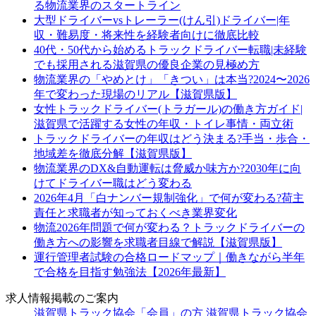
る物流業界のスタートライン
大型ドライバーvsトレーラー(けん引)ドライバー|年
収・難易度・将来性を経験者向けに徹底比較
40代・50代から始めるトラックドライバー転職|未経験
でも採用される滋賀県の優良企業の見極め方
物流業界の「やめとけ」「きつい」は本当?2024〜2026
年で変わった現場のリアル【滋賀県版】
女性トラックドライバー(トラガール)の働き方ガイド|
滋賀県で活躍する女性の年収・トイレ事情・両立術
トラックドライバーの年収はどう決まる?手当・歩合・
地域差を徹底分解【滋賀県版】
物流業界のDX&自動運転は脅威か味方か?2030年に向
けてドライバー職はどう変わる
2026年4月「白ナンバー規制強化」で何が変わる?荷主
責任と求職者が知っておくべき業界変化
物流2026年問題で何が変わる？トラックドライバーの
働き方への影響を求職者目線で解説【滋賀県版】
運行管理者試験の合格ロードマップ｜働きながら半年
で合格を目指す勉強法【2026年最新】
求人情報掲載のご案内
滋賀県トラック協会「会員」の方
滋賀県トラック協会