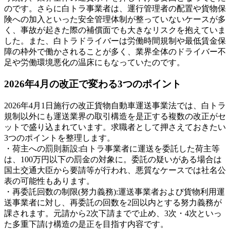
のです。さらに白トラ事業者は、運行管理者の配置や貨物保
険への加入といった安全管理体制が整っていないケースが多
く、事故が起きた際の補償面でも大きなリスクを抱えていま
した。また、白トラドライバーは労働時間規制や最低賃金保
障の枠外で働かされることが多く、業界全体のドライバー不
足や労働環境悪化の温床にもなっていたのです。
2026年4月の改正で変わる3つのポイント
2026年4月1日施行の改正貨物自動車運送事業法では、白トラ
規制以外にも運送業界の取引構造を是正する複数の改正がセ
ットで盛り込まれています。求職者として押さえておきたい
3つのポイントを整理します。
・荷主への罰則新設:白トラ事業者に運送を委託した荷主等
は、100万円以下の罰金の対象に。委託の疑いがある場合は
国土交通大臣から要請等が行われ、悪質なケースでは社名公
表の可能性もあります。
・再委託回数の制限(努力義務):運送事業者および貨物利用運
送事業者に対し、再委託の回数を2回以内とする努力義務が
課されます。元請から2次下請までで止め、3次・4次といっ
た多重下請け構造の是正を目指す内容です。