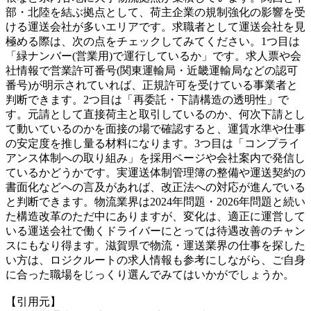
部・北陸を結ぶ拠点として、荷主企業の規制強化の影響を受
ける運送会社が多いエリアです。求職者として運送会社を見
極める際は、次の点をチェックしてみてください。1つ目は
「緑ナンバー(営業用)で運行しているか」です。求人票や会
社情報で営業許可番号(関東運輸局・近畿運輸局などの認可
番号)が明示されていれば、正規許可を受けている事業者と
判断できます。2つ目は「再委託・下請構造の透明性」で
す。元請として直接荷主と取引しているのか、何次下請とし
て動いているのかを面接の場で確認すると、運賃水準や仕事
の安定度を推し量る材料になります。3つ目は「コンプライ
アンス体制への取り組み」を採用ページや会社案内で発信し
ているかどうかです。実運送体制管理簿の整備や運送契約の
書面化などへの言及があれば、改正法への対応が進んでいる
と判断できます。物流業界は2024年問題・2026年問題と続い
た構造改革のただ中にありますが、変化は、適正に運営して
いる運送会社で働くドライバーにとっては待遇改善のチャン
スにもなり得ます。滋賀県で物流・運送業界の仕事を探した
い方は、ロジクルートの求人情報も参考にしながら、ご自身
に合った職場をじっくり選んでみてはいかがでしょうか。
【引用元】