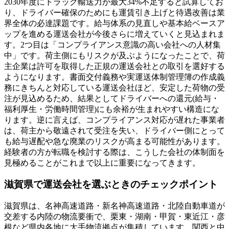
2030年度にトラック輸送力が最大34%不足すると試算してお
り、ドライバー確保のためにも運賃引き上げと待遇改善は業
界全体の必達課題です。給与体系の見直しや基本給ベースア
ップを進める運送会社が今後さらに増えていくと見込まれま
す。2つ目は「コンプライアンス意識の高い会社への人材集
中」です。荷主側にもリスクが及ぶようになったことで、荷
主企業は許可を取得した正規の運送会社との取引を選好する
ようになります。書面交付義務や実運送体制管理簿の作成義
務にきちんと対応している運送会社ほど、安定した荷物の受
注が見込めるため、結果としてドライバーへの還元(給与・
福利厚生・労働時間管理)にも余裕が生まれやすい構造にな
ります。逆に言えば、コンプライアンス対応が遅れた事業者
は、荷主から敬遠されて受注を失い、ドライバー側にとって
も給与遅配や急な廃業のリスクが高まる可能性があります。
経験者の方が転職を検討する際は、こうした会社の体制面を
見極めることがこれまで以上に重要になってきます。
滋賀県で運送会社を選ぶときのチェックポイント
滋賀県は、名神高速道路・新名神高速道路・北陸自動車道が
交差する内陸の物流要衝で、栗東・湖南・甲賀・東近江・彦
根など県内各地に大手物流拠点が集積しています。関西と中