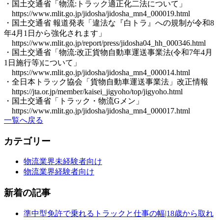
・国土交通省「物流:トラック適正化二法について」
https://www.mlit.go.jp/jidosha/jidosha_mn4_000019.html
・国土交通省 報道発表「違法な『白トラ』への規制が令和8
年4月1日から強化されます」
https://www.mlit.go.jp/report/press/jidosha04_hh_000346.html
・国土交通省「物流:改正貨物自動車運送事業法(令和7年4月
1日施行等)について」
https://www.mlit.go.jp/jidosha/jidosha_mn4_000014.html
・全日本トラック協会「貨物自動車運送事業法」改正情報
https://jta.or.jp/member/kaisei_jigyoho/top/jigyoho.html
・国土交通省「トラック・物流Gメン」
https://www.mlit.go.jp/jidosha/jidosha_mn4_000017.html
一覧へ戻る
カテゴリー
物流業界未経験者向け
物流業界経験者向け
新着の記事
準中型免許で乗れるトラックと仕事の幅|18歳から取れ