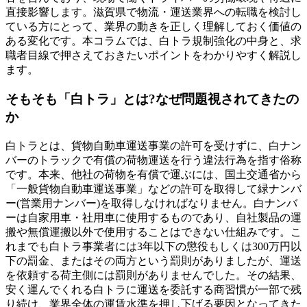
直接影響します。滋賀県で物流・運送業界への転職を検討し
ている方にとって、業界の動きを正しく理解しておく価値の
ある変化です。本コラムでは、白トラ規制強化の中身と、求
職者目線で押さえておきたいポイントをわかりやすく解説し
ます。
そもそも「白トラ」とは?なぜ問題視されてきたの
か
白トラとは、貨物自動車運送事業の許可を受けずに、白ナン
バーのトラックで有償の荷物運送を行う違法行為を指す俗称
です。本来、他社の荷物を有償で運ぶには、国土交通省から
「一般貨物自動車運送事業」などの許可を取得して緑ナンバ
ー(営業用ナンバー)を取得しなければなりません。白ナンバ
ーは自家用車・社用車に使用するものであり、自社製品の運
搬や無償運搬以外で使用することはできない仕組みです。こ
れまでも白トラ事業者には3年以下の懲役もしくは300万円以
下の罰金、またはその両方という罰則がありましたが、運送
を依頼する荷主側には罰則がありませんでした。その結果、
安く運んでくれる白トラに運送を委託する商習慣が一部で残
り続け、業界全体の運賃水準を押し下げる要因となってきた