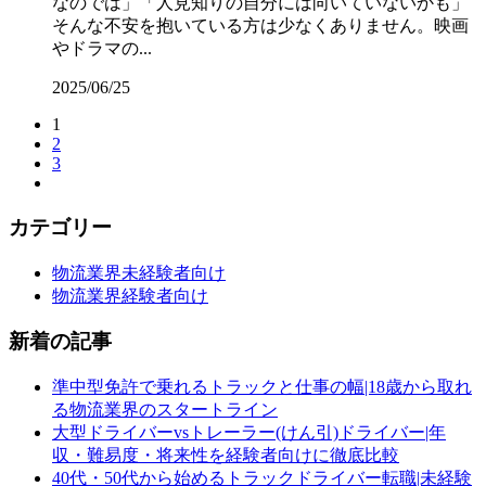
なのでは」「人見知りの自分には向いていないかも」
そんな不安を抱いている方は少なくありません。映画
やドラマの...
2025/06/25
1
2
3
カテゴリー
物流業界未経験者向け
物流業界経験者向け
新着の記事
準中型免許で乗れるトラックと仕事の幅|18歳から取れ
る物流業界のスタートライン
大型ドライバーvsトレーラー(けん引)ドライバー|年
収・難易度・将来性を経験者向けに徹底比較
40代・50代から始めるトラックドライバー転職|未経験