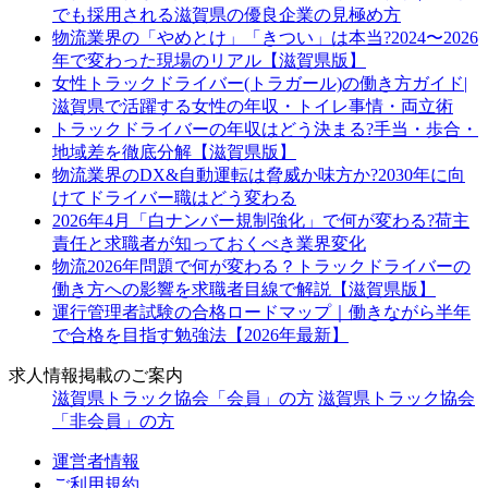
でも採用される滋賀県の優良企業の見極め方
物流業界の「やめとけ」「きつい」は本当?2024〜2026
年で変わった現場のリアル【滋賀県版】
女性トラックドライバー(トラガール)の働き方ガイド|
滋賀県で活躍する女性の年収・トイレ事情・両立術
トラックドライバーの年収はどう決まる?手当・歩合・
地域差を徹底分解【滋賀県版】
物流業界のDX&自動運転は脅威か味方か?2030年に向
けてドライバー職はどう変わる
2026年4月「白ナンバー規制強化」で何が変わる?荷主
責任と求職者が知っておくべき業界変化
物流2026年問題で何が変わる？トラックドライバーの
働き方への影響を求職者目線で解説【滋賀県版】
運行管理者試験の合格ロードマップ｜働きながら半年
で合格を目指す勉強法【2026年最新】
求人情報掲載のご案内
滋賀県トラック協会「会員」の方
滋賀県トラック協会
「非会員」の方
運営者情報
ご利用規約